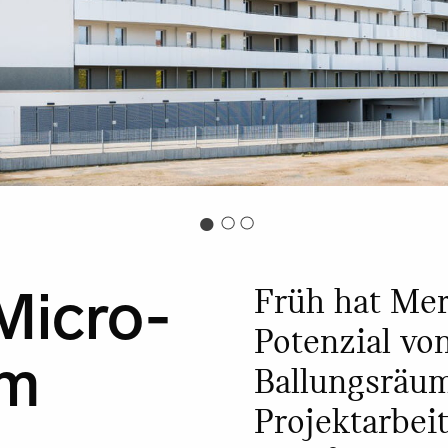
 Micro-
Früh hat Mer
Potenzial v
im
Ballungsräum
Projektarbeit