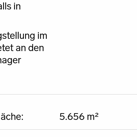
lls in
gstellung im
etet an den
nager
äche:
5.656 m²