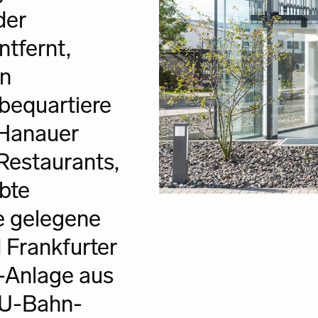
der
tfernt,
en
bequartiere
 Hanauer
Restaurants,
ebte
e gelegene
 Frankfurter
-Anlage aus
d U-Bahn-