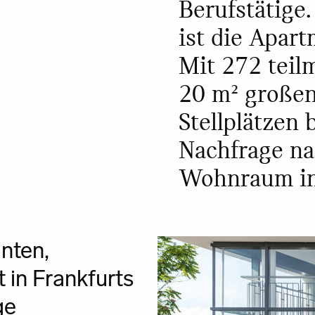
Berufstätige.
ist die Apart
Mit 272 teilm
20 m² großen
Stellplätzen
Nachfrage n
Wohnraum in
anten,
 in Frankfurts
ge