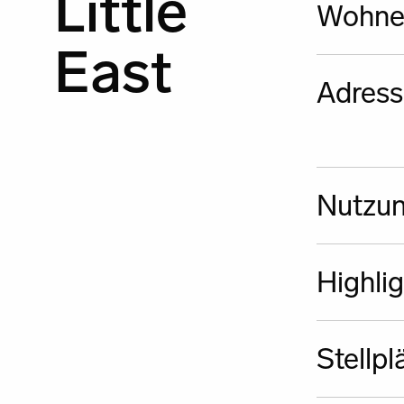
Little
Wohnei
East
Adress
Nutzun
Highlig
Stellpl