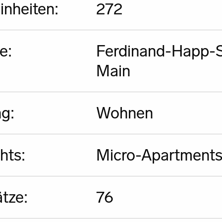
nheiten:
272
e:
Ferdinand-Happ-S
Main
g:
Wohnen
hts:
Micro-Apartments,
ätze:
76