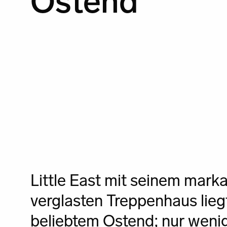
Ostend
Little East mit seinem mark
verglasten Treppenhaus liegt
beliebtem Ostend; nur weni